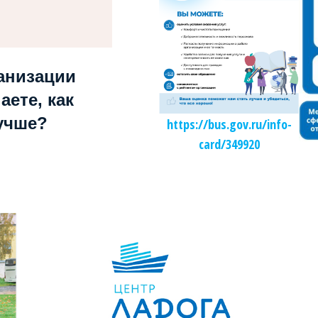
анизации
аете, как
учше?
https://bus.gov.ru/info-
card/349920
Независимая оценка качества образования