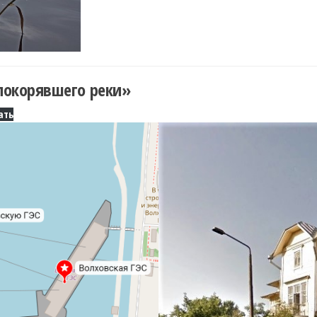
покорявшего реки»
ать