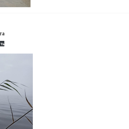
та
ть