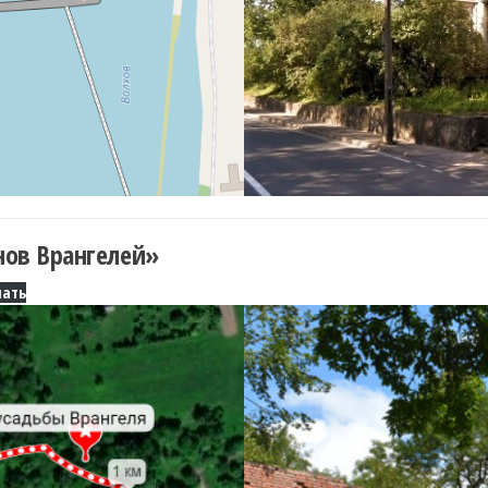
нов Врангелей»
чать