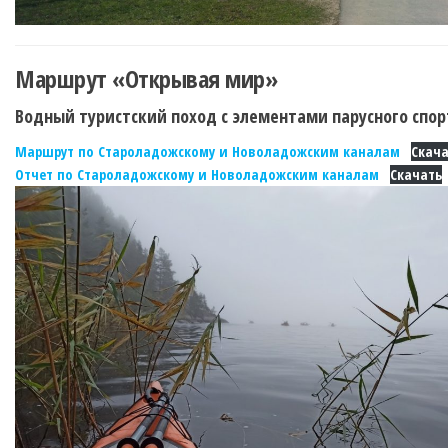
Маршрут «Открывая мир»
Водный туристский поход с элементами парусного спор
Маршрут по Староладожскому и Новоладожским каналам
Скача
Отчет по Староладожскому и Новоладожским каналам
Скачать