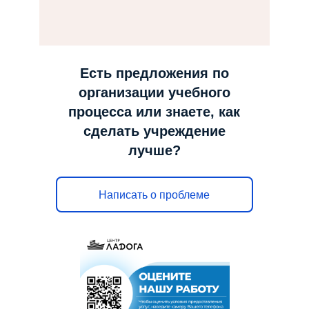
н
а
в
и
Есть предложения по
г
организации учебного
а
процесса или знаете, как
ц
сделать учреждение
и
лучше?
ю
Написать о проблеме