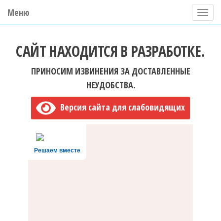
Меню
П
о
ГБУ ДО "Центр "Ладога"
к
САЙТ НАХОДИТСЯ В РАЗРАБОТКЕ.
а
з
ПРИНОСИМ ИЗВИНЕНИЯ ЗА ДОСТАВЛЕННЫЕ
а
НЕУДОБСТВА.
т
Версия сайта для слабовидящих
ь
/
С
Решаем вместе
к
р
ы
т
ь