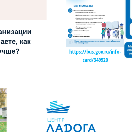
анизации
аете, как
учше?
https://bus.gov.ru/info-
card/349920