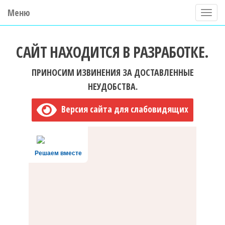
Меню
П
о
ГБУ ДО "Центр "Ладога"
к
САЙТ НАХОДИТСЯ В РАЗРАБОТКЕ.
а
з
ПРИНОСИМ ИЗВИНЕНИЯ ЗА ДОСТАВЛЕННЫЕ
а
НЕУДОБСТВА.
т
Версия сайта для слабовидящих
ь
/
С
Решаем вместе
к
р
ы
т
ь