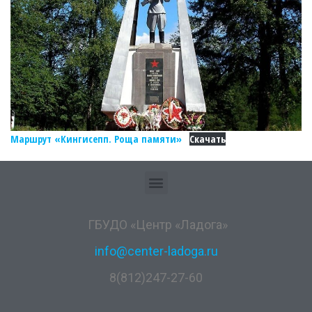
Маршрут «Кингисепп. Роща памяти»
Скачать
ГБУДО «Центр «Ладога»
info@center-ladoga.ru
8(812)247-27-60