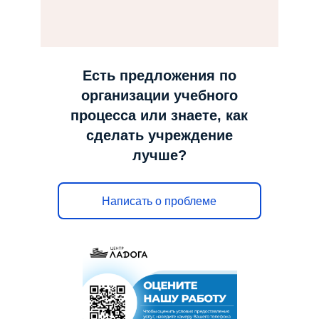
н
а
в
и
Есть предложения по
г
организации учебного
а
процесса или знаете, как
ц
сделать учреждение
и
лучше?
ю
Написать о проблеме