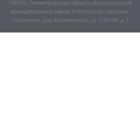
188686, Ленинградская область, Всеволожский
муниципальный район, Колтушское сельское
поселение, дер. Разметелево, ул. ПТУ-56, д.5