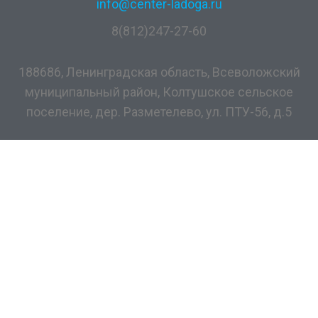
info@center-ladoga.ru
8(812)247-27-60
188686, Ленинградская область, Всеволожский
муниципальный район, Колтушское сельское
поселение, дер. Разметелево, ул. ПТУ-56, д.5