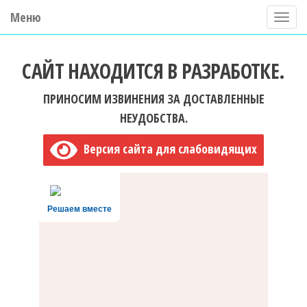
Меню
П
о
ГБУ ДО "Центр "Ладога"
к
САЙТ НАХОДИТСЯ В РАЗРАБОТКЕ.
а
з
ПРИНОСИМ ИЗВИНЕНИЯ ЗА ДОСТАВЛЕННЫЕ
а
НЕУДОБСТВА.
т
Версия сайта для слабовидящих
ь
/
С
Решаем вместе
к
р
ы
т
ь