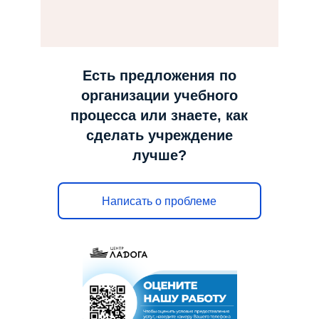
н
а
в
и
Есть предложения по
г
организации учебного
а
процесса или знаете, как
ц
сделать учреждение
и
лучше?
ю
Написать о проблеме