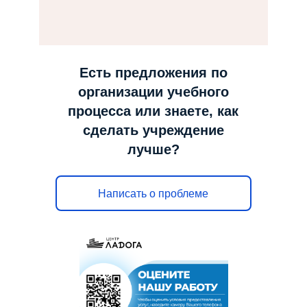
н
а
в
и
Есть предложения по
г
организации учебного
а
процесса или знаете, как
ц
сделать учреждение
и
лучше?
ю
Написать о проблеме