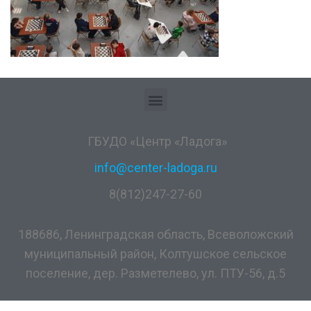
ГБУДО «Центр «Ладога»
info@center-ladoga.ru
8(812)247-27-60
188686, Ленинградская область, Всеволожский
муниципальный район, Колтушское сельское
поселение, дер. Разметелево, ул. ПТУ-56, д.5