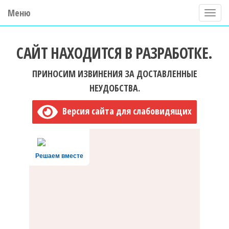
Меню
П
о
ГБУ ДО "Центр "Ладога"
к
САЙТ НАХОДИТСЯ В РАЗРАБОТКЕ.
а
з
ПРИНОСИМ ИЗВИНЕНИЯ ЗА ДОСТАВЛЕННЫЕ
а
НЕУДОБСТВА.
т
Версия сайта для слабовидящих
ь
/
С
Решаем вместе
к
р
ы
т
ь