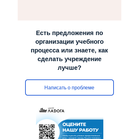
н
а
в
и
Есть предложения по
г
организации учебного
а
процесса или знаете, как
ц
сделать учреждение
и
лучше?
ю
Написать о проблеме