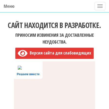
Меню
П
о
ГБУ ДО "Центр "Ладога"
к
САЙТ НАХОДИТСЯ В РАЗРАБОТКЕ.
а
з
ПРИНОСИМ ИЗВИНЕНИЯ ЗА ДОСТАВЛЕННЫЕ
а
НЕУДОБСТВА.
т
Версия сайта для слабовидящих
ь
/
С
Решаем вместе
к
р
ы
т
ь