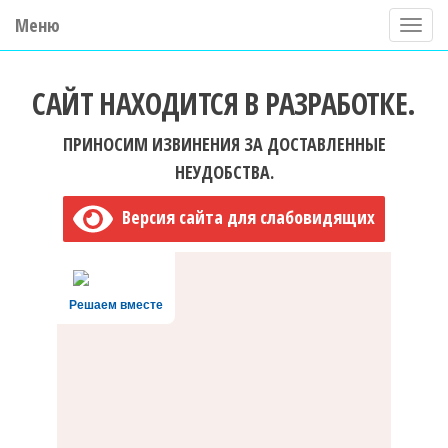
Меню
П
о
ГБУ ДО "Центр "Ладога"
к
САЙТ НАХОДИТСЯ В РАЗРАБОТКЕ.
а
з
ПРИНОСИМ ИЗВИНЕНИЯ ЗА ДОСТАВЛЕННЫЕ
а
НЕУДОБСТВА.
т
Версия сайта для слабовидящих
ь
/
С
Решаем вместе
к
р
ы
т
ь