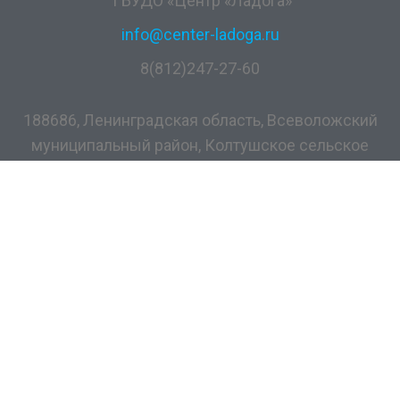
ГБУДО «Центр «Ладога»
info@center-ladoga.ru
8(812)247-27-60
188686, Ленинградская область, Всеволожский
муниципальный район, Колтушское сельское
поселение, дер. Разметелево, ул. ПТУ-56, д.5