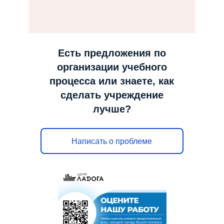
н
а
в
и
Есть предложения по
г
организации учебного
а
процесса или знаете, как
ц
сделать учреждение
и
лучше?
ю
Написать о проблеме