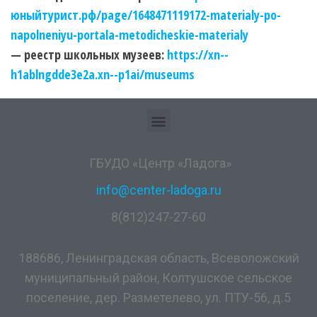
юныйтурист.рф/page/1648471119172-materialy-po-
napolneniyu-portala-metodicheskie-materialy
— реестр школьных музеев:
https://xn--
h1ablngdde3e2a.xn--p1ai/museums
ГБУДО «Центр «Ладога»
info@center-ladoga.ru
8(812)247-27-60
188686, Ленинградская область, Всеволожский
муниципальный район, Колтушское сельское
поселение, дер. Разметелево, ул. ПТУ-56, д.5