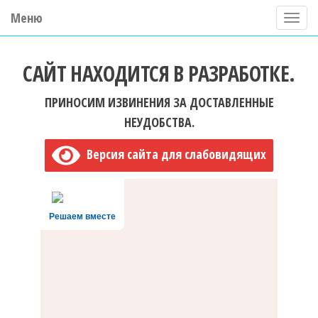
Меню
П
о
ГБУ ДО "Центр "Ладога"
к
САЙТ НАХОДИТСЯ В РАЗРАБОТКЕ.
а
з
ПРИНОСИМ ИЗВИНЕНИЯ ЗА ДОСТАВЛЕННЫЕ
а
НЕУДОБСТВА.
т
Версия сайта для слабовидящих
ь
/
С
Решаем вместе
к
р
ы
т
ь