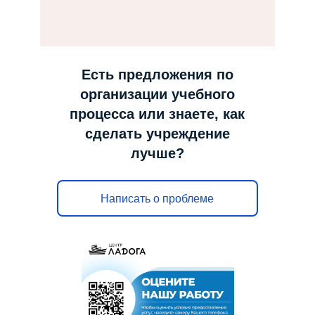
н
а
в
и
Есть предложения по
г
организации учебного
а
процесса или знаете, как
ц
сделать учреждение
и
лучше?
ю
Написать о проблеме