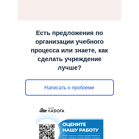
н
а
в
и
Есть предложения по
г
организации учебного
а
процесса или знаете, как
ц
сделать учреждение
и
лучше?
ю
Написать о проблеме