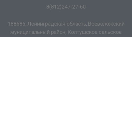
8(812)247-27-60
188686, Ленинградская область, Всеволожский
муниципальный район, Колтушское сельское
поселение, дер. Разметелево, ул. ПТУ-56, д.5