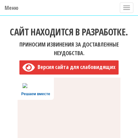
Меню
П
о
ГБУ ДО "Центр "Ладога"
к
САЙТ НАХОДИТСЯ В РАЗРАБОТКЕ.
а
з
ПРИНОСИМ ИЗВИНЕНИЯ ЗА ДОСТАВЛЕННЫЕ
а
НЕУДОБСТВА.
т
Версия сайта для слабовидящих
ь
/
С
Решаем вместе
к
р
ы
т
ь