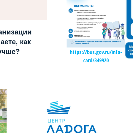
анизации
аете, как
учше?
https://bus.gov.ru/info-
card/349920
Независимая оценка качества образования