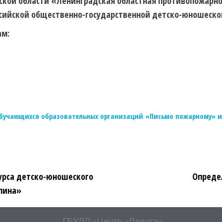
ской области «Ленинградская областная противопожарно
сийской общественно-государственной детско-юношеско
ам:
обучающихся образовательных организаций «Письмо пожарному» и
курса детско-юношеского
Опреде
пина»
ГБУДО «Центр «Ладога»