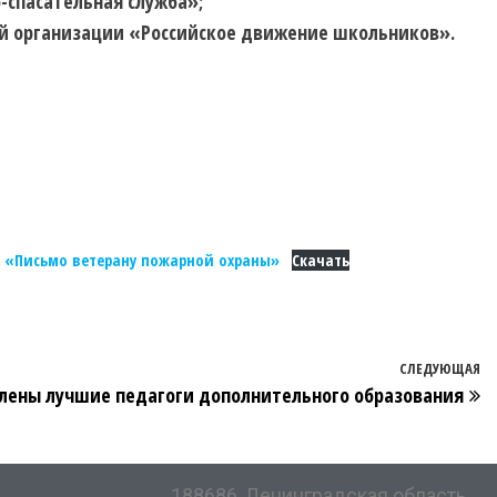
-спасательная служба»;
й организации «Российское движение школьников».
 «Письмо ветерану пожарной охраны»
Скачать
СЛЕДУЮЩАЯ
лены лучшие педагоги дополнительного образования
188686, Ленинградская область,