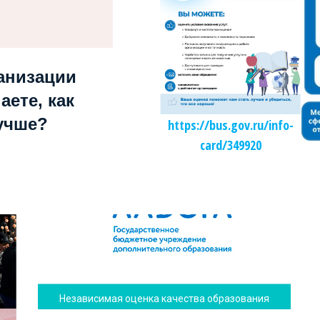
анизации
аете, как
учше?
https://bus.gov.ru/info-
card/349920
Независимая оценка качества образования