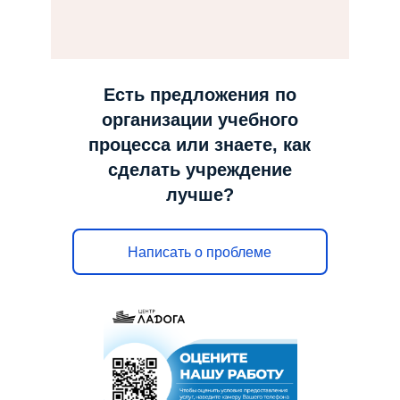
н
а
в
и
Есть предложения по
г
организации учебного
а
процесса или знаете, как
ц
сделать учреждение
и
лучше?
ю
Написать о проблеме