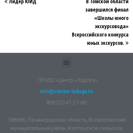
Лидер ЮИД
В Томской области
завершился финал
«Школы юного
экскурсовода»
Всероссийского конкурса
юных экскурсов.
ГБУДО «Центр «Ладога»
info@center-ladoga.ru
8(812)247-27-60
188686, Ленинградская область, Всеволожский
муниципальный район, Колтушское сельское