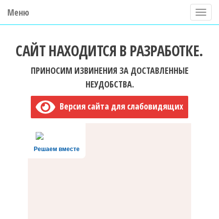
Меню
П
о
ГБУ ДО "Центр "Ладога"
к
САЙТ НАХОДИТСЯ В РАЗРАБОТКЕ.
а
з
ПРИНОСИМ ИЗВИНЕНИЯ ЗА ДОСТАВЛЕННЫЕ
а
НЕУДОБСТВА.
т
Версия сайта для слабовидящих
ь
/
С
Решаем вместе
к
р
ы
т
ь