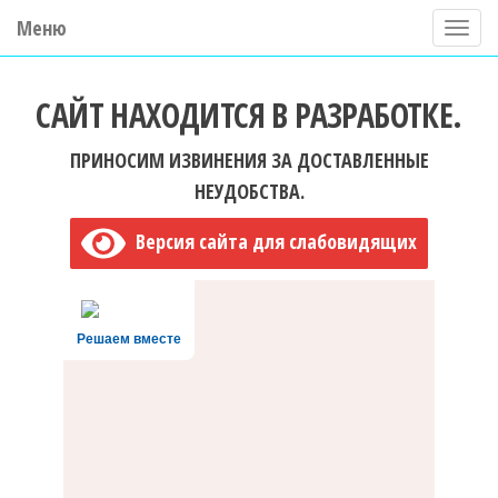
Меню
П
о
ГБУ ДО "Центр "Ладога"
к
САЙТ НАХОДИТСЯ В РАЗРАБОТКЕ.
а
з
ПРИНОСИМ ИЗВИНЕНИЯ ЗА ДОСТАВЛЕННЫЕ
а
НЕУДОБСТВА.
т
Версия сайта для слабовидящих
ь
/
С
Решаем вместе
к
р
ы
т
ь