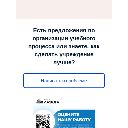
н
а
в
и
Есть предложения по
г
организации учебного
а
процесса или знаете, как
ц
сделать учреждение
и
лучше?
ю
Написать о проблеме