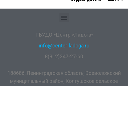
ГБУДО «Центр «Ладога»
info@center-ladoga.ru
8(812)247-27-60
188686, Ленинградская область, Всеволожский
муниципальный район, Колтушское сельское
поселение, дер. Разметелево, ул. ПТУ-56, д.5