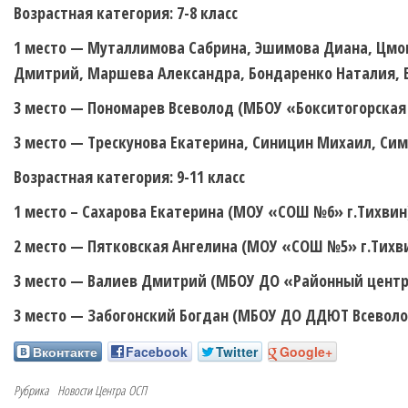
Возрастная категория: 7-8 класс
1 место — Муталлимова Сабрина, Эшимова Диана, Цмок
Дмитрий, Маршева Александра, Бондаренко Наталия, 
3 место — Пономарев Всеволод (МБОУ «Бокситогорская
3 место — Трескунова Екатерина, Синицин Михаил, Си
Возрастная категория: 9-11 класс
1 место – Сахарова Екатерина (МОУ «СОШ №6» г.Тихвин
2 место — Пятковская Ангелина (МОУ «СОШ №5» г.Тихви
3 место — Валиев Дмитрий (МБОУ ДО «Районный центр 
3 место — Забогонский Богдан (МБОУ ДО ДДЮТ Всеволо
Вконтакте
Facebook
Twitter
Google+
Рубрика
Новости Центра
ОСП