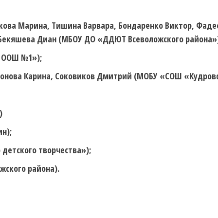
ова Марина, Тишина Варвара, Бондаренко Виктор, Фадее
Бекяшева Диан (МБОУ ДО «ДДЮТ Всеволожского района»)
 ООШ №1»);
монова Карина, Соковиков Дмитрий (МОБУ «СОШ «Кудров
)
н);
детского творчества»);
жского района).