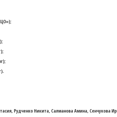
 ЦО»);
);
);
г);
).
астасия, Рудченко Никита, Салманова Амина, Сенчукова И