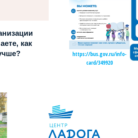
анизации
аете, как
учше?
https://bus.gov.ru/info-
card/349920
Независимая оценка качества образования