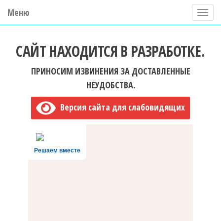
Меню
П
о
ГБУ ДО "Центр "Ладога"
к
САЙТ НАХОДИТСЯ В РАЗРАБОТКЕ.
а
з
ПРИНОСИМ ИЗВИНЕНИЯ ЗА ДОСТАВЛЕННЫЕ
а
НЕУДОБСТВА.
т
Версия сайта для слабовидящих
ь
/
С
Решаем вместе
к
р
ы
т
ь