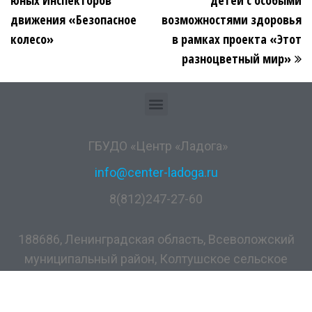
движения «Безопасное
возможностями здоровья
колесо»
в рамках проекта «Этот
разноцветный мир»
ГБУДО «Центр «Ладога»
info@center-ladoga.ru
8(812)247-27-60
188686, Ленинградская область, Всеволожский
муниципальный район, Колтушское сельское
поселение, дер. Разметелево, ул. ПТУ-56, д.5