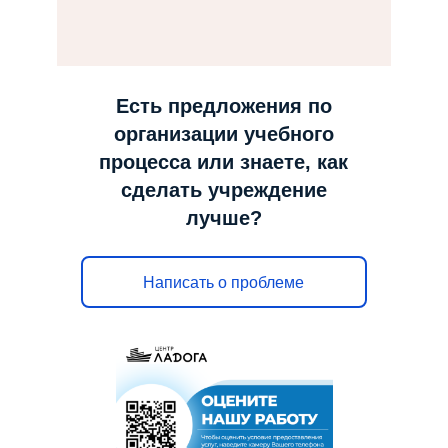
н
а
в
и
Есть предложения по
г
организации учебного
а
процесса или знаете, как
ц
сделать учреждение
и
лучше?
ю
Написать о проблеме