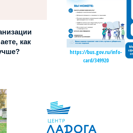
анизации
аете, как
учше?
https://bus.gov.ru/info-
card/349920