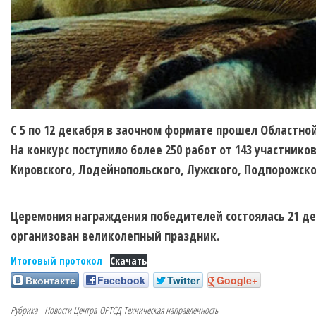
С 5 по 12 декабря в заочном формате прошел Областн
На конкурс поступило более 250 работ от 143 участнико
Кировского, Лодейнопольского, Лужского, Подпорожског
Церемония награждения победителей состоялась 21 де
организован великолепный праздник.
Итоговый протокол
Скачать
Вконтакте
Facebook
Twitter
Google+
Рубрика
Новости Центра
ОРТСД
Техническая направленность