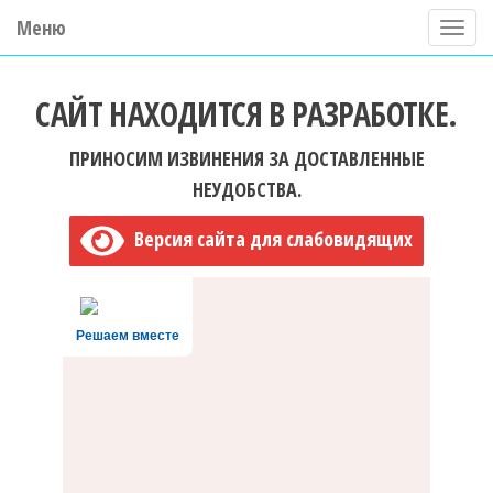
Меню
П
о
ГБУ ДО "Центр "Ладога"
к
САЙТ НАХОДИТСЯ В РАЗРАБОТКЕ.
а
з
ПРИНОСИМ ИЗВИНЕНИЯ ЗА ДОСТАВЛЕННЫЕ
а
НЕУДОБСТВА.
т
Версия сайта для слабовидящих
ь
/
С
Решаем вместе
к
р
ы
т
ь