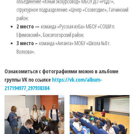
объединение «Юный экскурсовод» МБОУ ДО «РЦДТ»,
структурное подразделение «Центр «Созвездие», Гатчинский
район;
2 место —
команда «Русская изба» МБОУ «СОШИ п.
Ефимовский», Бокситогорский район;
3 место –
команда «Антанта» МОБУ «Школа №8 г.
Волхова».
Ознакомиться с фотографиями можно в альбоме
группы VK по ссылке
https://vk.com/album-
217194977_297938384