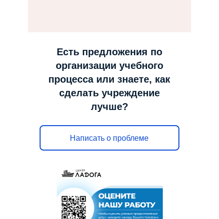
н
а
в
и
Есть предложения по
г
организации учебного
а
процесса или знаете, как
ц
сделать учреждение
и
лучше?
ю
Написать о проблеме