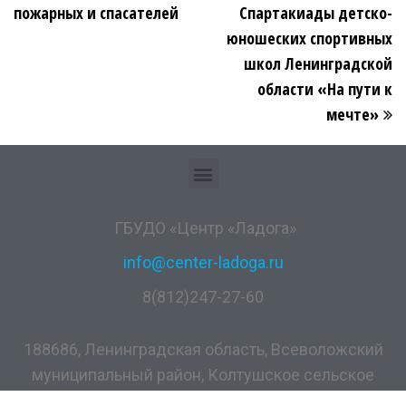
пожарных и спасателей
Спартакиады детско-
юношеских спортивных
школ Ленинградской
области «На пути к
мечте»
ГБУДО «Центр «Ладога»
info@center-ladoga.ru
8(812)247-27-60
188686, Ленинградская область, Всеволожский
муниципальный район, Колтушское сельское
поселение, дер. Разметелево, ул. ПТУ-56, д.5