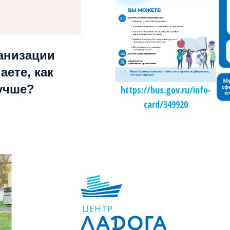
анизации
аете, как
учше?
https://bus.gov.ru/info-
card/349920
Независимая оценка качества образования