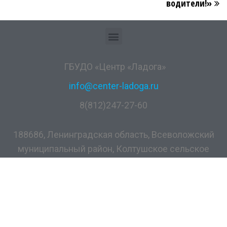
водители!»
ГБУДО «Центр «Ладога»
info@center-ladoga.ru
8(812)247-27-60
188686, Ленинградская область, Всеволожский
муниципальный район, Колтушское сельское
поселение, дер. Разметелево, ул. ПТУ-56, д.5