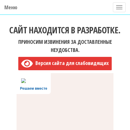
Меню
П
о
ГБУ ДО "Центр "Ладога"
к
САЙТ НАХОДИТСЯ В РАЗРАБОТКЕ.
а
з
ПРИНОСИМ ИЗВИНЕНИЯ ЗА ДОСТАВЛЕННЫЕ
а
НЕУДОБСТВА.
т
Версия сайта для слабовидящих
ь
/
С
Решаем вместе
к
р
ы
т
ь