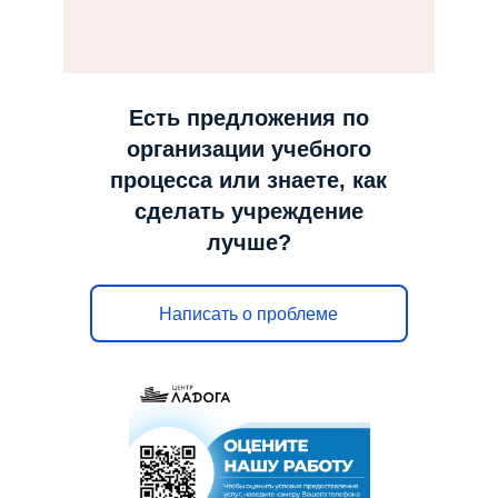
н
а
в
и
Есть предложения по
г
организации учебного
а
процесса или знаете, как
ц
сделать учреждение
и
лучше?
ю
Написать о проблеме