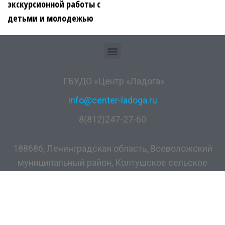
экскурсионной работы с
детьми и молодежью
ГБУДО «Центр «Ладога»
info@center-ladoga.ru
8(812)247-27-60
188686, Ленинградская область, Всеволожский
муниципальный район, Колтушское сельское
поселение, дер. Разметелево, ул. ПТУ-56, д.5