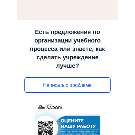
н
а
в
и
Есть предложения по
г
организации учебного
а
процесса или знаете, как
ц
сделать учреждение
и
лучше?
ю
Написать о проблеме