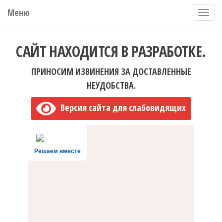
Меню
П
о
ГБУ ДО "Центр "Ладога"
к
САЙТ НАХОДИТСЯ В РАЗРАБОТКЕ.
а
з
ПРИНОСИМ ИЗВИНЕНИЯ ЗА ДОСТАВЛЕННЫЕ
а
НЕУДОБСТВА.
т
Версия сайта для слабовидящих
ь
/
С
Решаем вместе
к
р
ы
т
ь