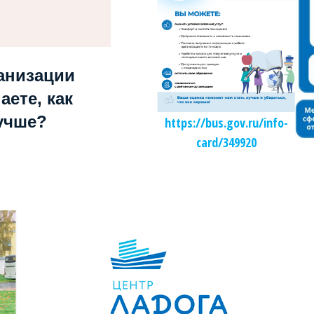
анизации
аете, как
учше?
https://bus.gov.ru/info-
card/349920
Независимая оценка качества образования