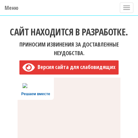
Меню
П
о
ГБУ ДО "Центр "Ладога"
к
САЙТ НАХОДИТСЯ В РАЗРАБОТКЕ.
а
з
ПРИНОСИМ ИЗВИНЕНИЯ ЗА ДОСТАВЛЕННЫЕ
а
НЕУДОБСТВА.
т
Версия сайта для слабовидящих
ь
/
С
Решаем вместе
к
р
ы
т
ь