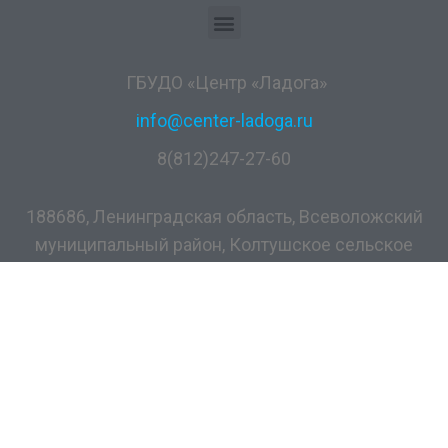
ГБУДО «Центр «Ладога»
info@center-ladoga.ru
8(812)247-27-60
188686, Ленинградская область, Всеволожский
муниципальный район, Колтушское сельское
поселение, дер. Разметелево, ул. ПТУ-56, д.5