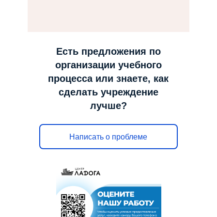
н
а
в
и
Есть предложения по
г
организации учебного
а
процесса или знаете, как
ц
сделать учреждение
и
лучше?
ю
Написать о проблеме