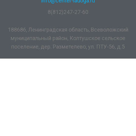
info@center-ladoga.ru
8(812)247-27-60
188686, Ленинградская область, Всеволожский
муниципальный район, Колтушское сельское
поселение, дер. Разметелево, ул. ПТУ-56, д.5