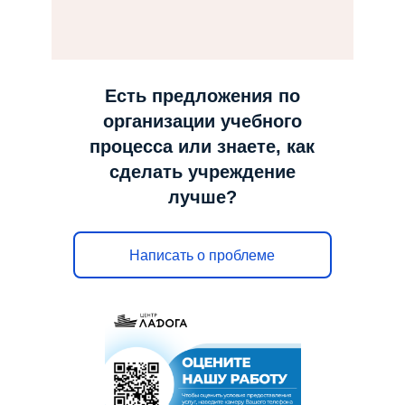
н
а
в
и
Есть предложения по
г
организации учебного
а
процесса или знаете, как
ц
сделать учреждение
и
лучше?
ю
Написать о проблеме