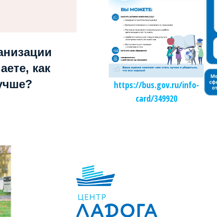
анизации
аете, как
учше?
https://bus.gov.ru/info-
card/349920