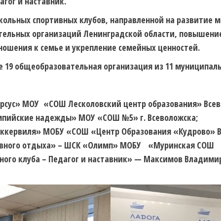
агог и наставник.
ольных спортивных клубов, направленной на развитие 
тельных организаций Ленинградской области, повышение
ношения к семье и укрепление семейных ценностей.
е 19 общеобразовательная организация из 11 муниципаль
Урсус» МОУ «СОШ Лесколовский центр образования» Всев
мпийские надежды» МОУ «СОШ №5» г. Всеволожска;
 Оккервиля» МОБУ «СОШ «Центр Образования «Кудрово» В
ктивного отдыха» – ШСК «Олимп» МОБУ «Муринская СОШ 
ного клуба – Педагог и наставник» — Максимов Владим