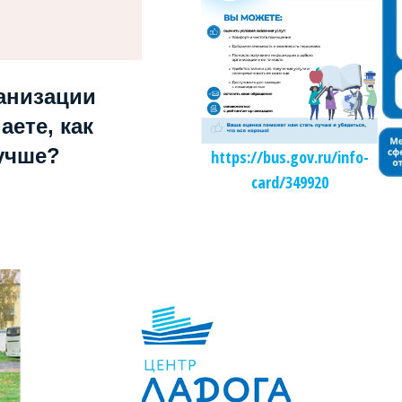
анизации
аете, как
учше?
https://bus.gov.ru/info-
card/349920
Независимая оценка качества образования