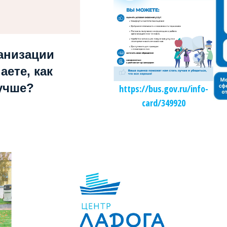
анизации
аете, как
учше?
https://bus.gov.ru/info-
card/349920