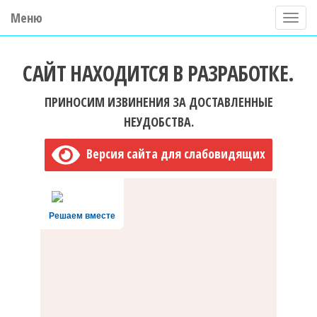
Меню
П
о
ГБУ ДО "Центр "Ладога"
к
САЙТ НАХОДИТСЯ В РАЗРАБОТКЕ.
а
з
ПРИНОСИМ ИЗВИНЕНИЯ ЗА ДОСТАВЛЕННЫЕ
а
НЕУДОБСТВА.
т
Версия сайта для слабовидящих
ь
/
С
Решаем вместе
к
р
ы
т
ь