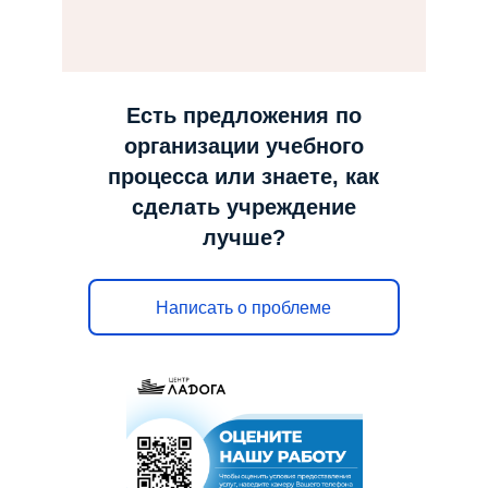
н
а
в
и
Есть предложения по
г
организации учебного
а
процесса или знаете, как
ц
сделать учреждение
и
лучше?
ю
Написать о проблеме