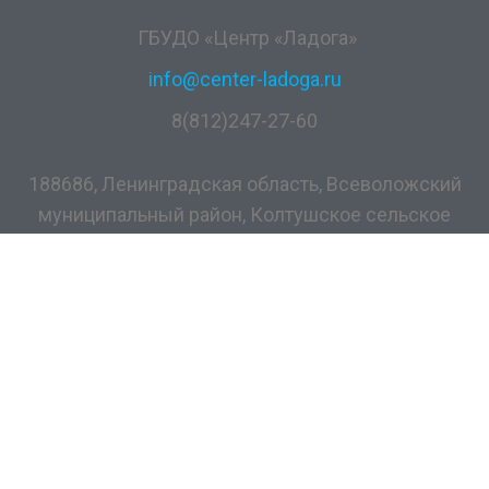
ГБУДО «Центр «Ладога»
info@center-ladoga.ru
8(812)247-27-60
188686, Ленинградская область, Всеволожский
муниципальный район, Колтушское сельское
поселение, дер. Разметелево, ул. ПТУ-56, д.5