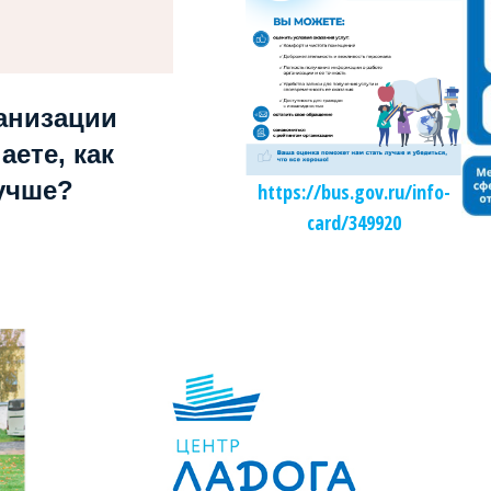
анизации
аете, как
учше?
https://bus.gov.ru/info-
card/349920