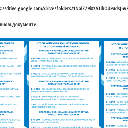
/drive.google.com/drive/folders/1NaiZZ9ixzATibOU9udsJnv
енном документе.