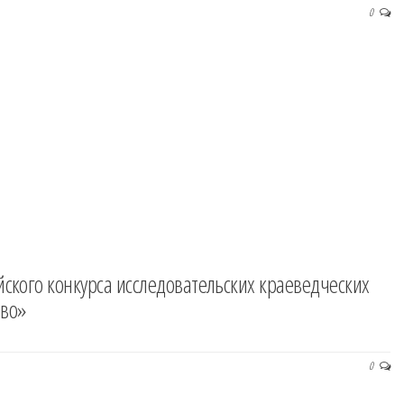
0
йского конкурса исследовательских краеведческих
тво»
0