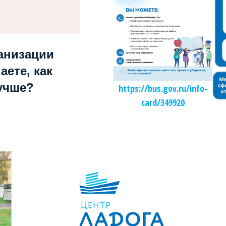
анизации
аете, как
учше?
https://bus.gov.ru/info-
card/349920