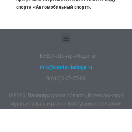
спорта «Автомобильный спорт».
ГБУДО «Центр «Ладога»
info@center-ladoga.ru
8(812)247-27-60
188686, Ленинградская область, Всеволожский
муниципальный район, Колтушское сельское
поселение, дер. Разметелево, ул. ПТУ-56, д.5