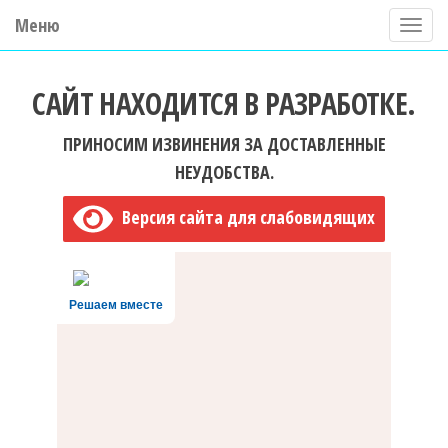
Меню
П
о
ГБУ ДО "Центр "Ладога"
к
САЙТ НАХОДИТСЯ В РАЗРАБОТКЕ.
а
з
ПРИНОСИМ ИЗВИНЕНИЯ ЗА ДОСТАВЛЕННЫЕ
а
НЕУДОБСТВА.
т
Версия сайта для слабовидящих
ь
/
С
Решаем вместе
к
р
ы
т
ь