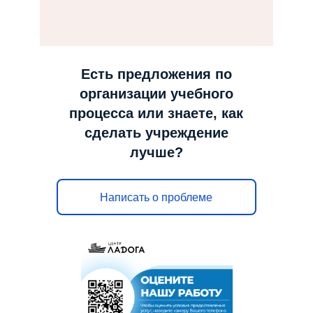
н
а
в
и
Есть предложения по
г
организации учебного
а
процесса или знаете, как
ц
сделать учреждение
и
лучше?
ю
Написать о проблеме