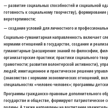
— развитие социальных способностей и социальной ода
готовность к социальному творчеству), формирование
веротерпимости;
— создание условий для личностного и профессиональн
Социально-гуманитарная направленность включает сл
нормами отношений в государстве, создание и реализа
гуманитарные (расширение знаний по философии, филол
организаторские практики; практики социального тво
грамотности; развития волонтерской активности), уп
людей; имитационное и практическое решение управл
(знакомство с нормами экономических отношений, вк
специальностях «человек-человек»; программы детски
Программы гражданско-правовые
дополнительного об
государстве и обществе, формируют патриотическое со
родины. А также направлены на воспитание уважитель