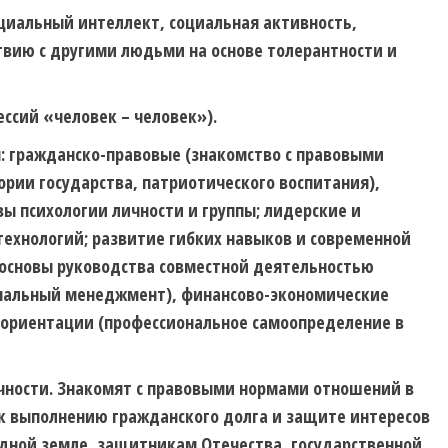
оциальный интеллект, социальная активность,
твию с другими людьми на основе толерантности и
ссий «человек – человек»).
я:
гражданско-правовые (знакомство с правовыми
рии государства, патриотического воспитания),
вы психологии личности и группы; лидерские и
технологий; развитие гибких навыков и современной
 основы руководства совместной деятельностью
ональный менеджмент), финансово-экономические
 ориентации (профессиональное самоопределение в
чности. Знакомят с правовыми нормами отношений в
 к выполнению гражданского долга и защите интересов
одной земле, защитникам Отечества, государственной