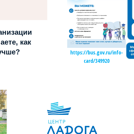
анизации
аете, как
учше?
https://bus.gov.ru/info-
card/349920
Независимая оценка качества образования