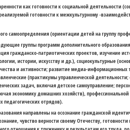
ренности как готовности к социальной деятельности (с
 реализуемой готовности к межкультурному -взаимодейс
ого самоопределения (ориентации детей на группу профе
едующие группы программ дополнительного образовани
ция гражданско-патриотических проектов, изучение исто
огии, истории, искусству и др.), социокультурные (осно
рчества и активности; развитие медиа-информационных 
равленческие (практикумы управленческой деятельности;
енческих задач, включая детское самоуправление; перс
лючая экономику домашних хозяйств), профессиональной
х педагогических отрядов).
разования направлены на осознание гражданской иденти
знание, чувство верности своему Отечеству, готовности
ного отношения к труженику и результатам его труда, р