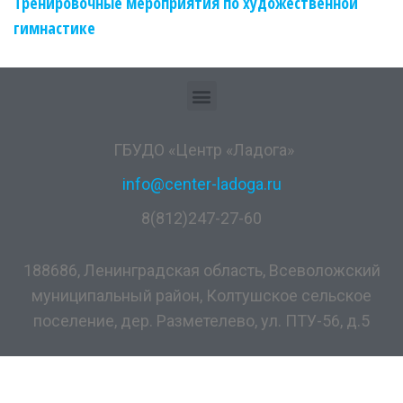
Тренировочные мероприятия по художественной
гимнастике
ГБУДО «Центр «Ладога»
info@center-ladoga.ru
8(812)247-27-60
188686, Ленинградская область, Всеволожский
муниципальный район, Колтушское сельское
поселение, дер. Разметелево, ул. ПТУ-56, д.5