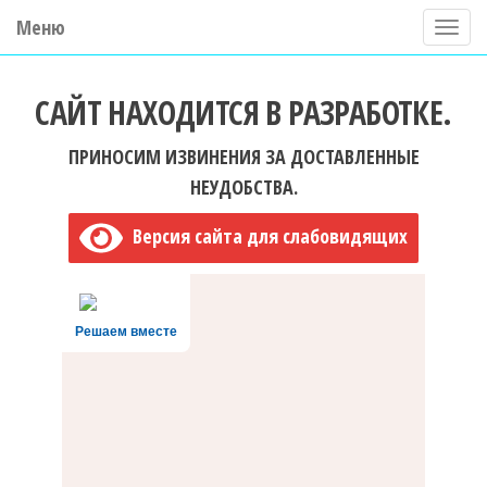
Меню
П
о
ГБУ ДО "Центр "Ладога"
к
САЙТ НАХОДИТСЯ В РАЗРАБОТКЕ.
а
з
ПРИНОСИМ ИЗВИНЕНИЯ ЗА ДОСТАВЛЕННЫЕ
а
НЕУДОБСТВА.
т
Версия сайта для слабовидящих
ь
/
С
Решаем вместе
к
р
ы
т
ь