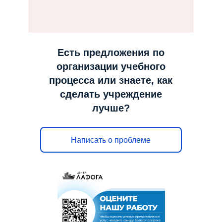
н
а
в
и
Есть предложения по
г
организации учебного
а
процесса или знаете, как
ц
сделать учреждение
и
лучше?
ю
Написать о проблеме