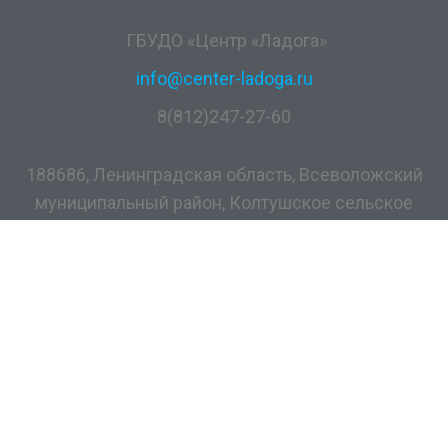
ГБУДО «Центр «Ладога»
info@center-ladoga.ru
8(812)247-27-60
188686, Ленинградская область, Всеволожский
муниципальный район, Колтушское сельское
поселение, дер. Разметелево, ул. ПТУ-56, д.5