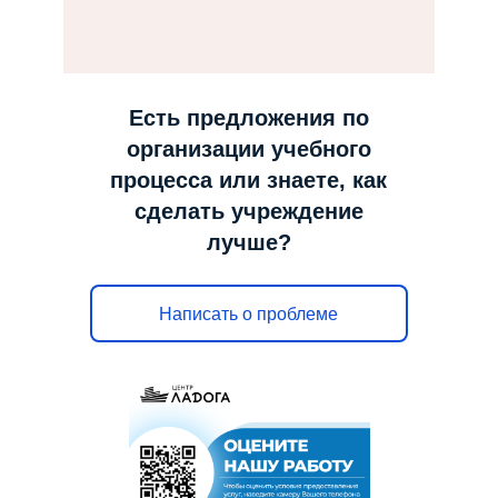
н
а
в
и
Есть предложения по
г
организации учебного
а
процесса или знаете, как
ц
сделать учреждение
и
лучше?
ю
Написать о проблеме