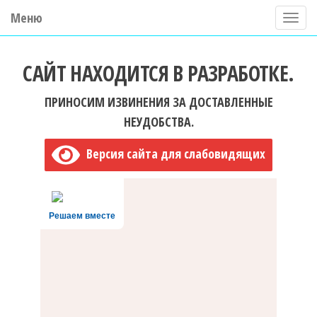
Меню
П
о
ГБУ ДО "Центр "Ладога"
к
САЙТ НАХОДИТСЯ В РАЗРАБОТКЕ.
а
з
ПРИНОСИМ ИЗВИНЕНИЯ ЗА ДОСТАВЛЕННЫЕ
а
НЕУДОБСТВА.
т
Версия сайта для слабовидящих
ь
/
С
Решаем вместе
к
р
ы
т
ь