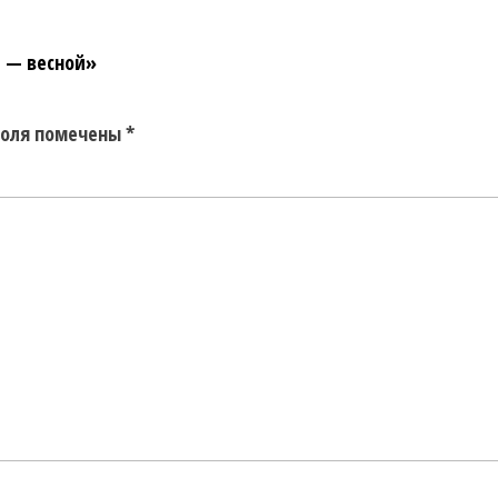
д — весной»
поля помечены
*