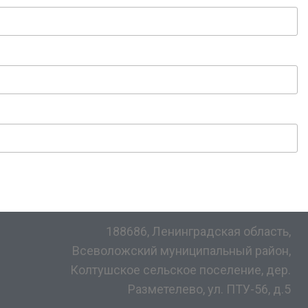
188686, Ленинградская область,
Всеволожский муниципальный район,
Колтушское сельское поселение, дер.
Разметелево, ул. ПТУ-56, д.5