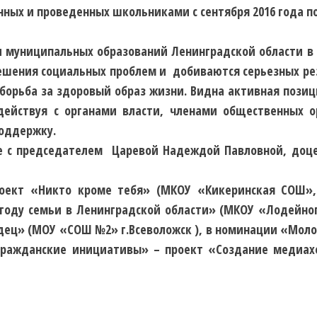
ых и проведенных школьниками с сентября 2016 года по
и муниципальных образований Ленинградской области в
шения социальных проблем и добиваются серьезных резу
, борьба за здоровый образ жизни. Видна активная пози
ействуя с органами власти, членами общественных 
поддержку.
е с председателем Царевой Надеждой Павловной, доце
оект «Никто кроме тебя» (МКОУ «Кикеринская СОШ», 
 году семьи в Ленинградской области» (МКОУ «Лодейно
ец» (МОУ «СОШ №2» г.Всеволожск ), в номинации «Моло
Гражданские инициативы» – проект «Создание медиа