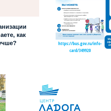
анизации
аете, как
учше?
https://bus.gov.ru/info-
card/349920