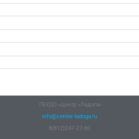
ГБУДО «Центр «Ладога»
info@center-ladoga.ru
8(812)247-27-60