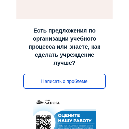
н
а
в
и
Есть предложения по
г
организации учебного
а
процесса или знаете, как
ц
сделать учреждение
и
лучше?
ю
Написать о проблеме