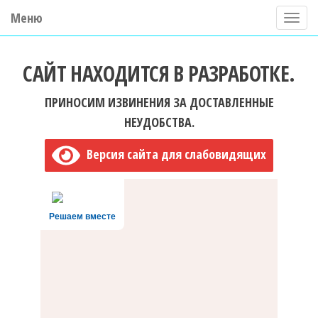
Меню
П
о
ГБУ ДО "Центр "Ладога"
к
САЙТ НАХОДИТСЯ В РАЗРАБОТКЕ.
а
з
ПРИНОСИМ ИЗВИНЕНИЯ ЗА ДОСТАВЛЕННЫЕ
а
НЕУДОБСТВА.
т
Версия сайта для слабовидящих
ь
/
С
Решаем вместе
к
р
ы
т
ь