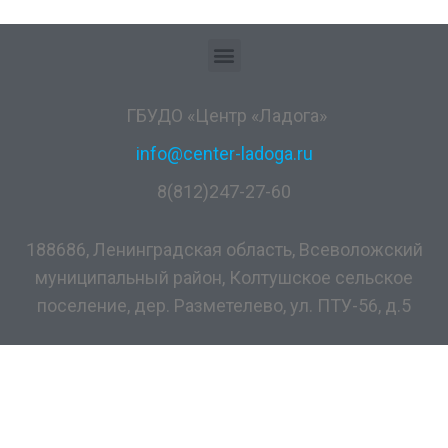
ГБУДО «Центр «Ладога»
info@center-ladoga.ru
8(812)247-27-60
188686, Ленинградская область, Всеволожский
муниципальный район, Колтушское сельское
поселение, дер. Разметелево, ул. ПТУ-56, д.5