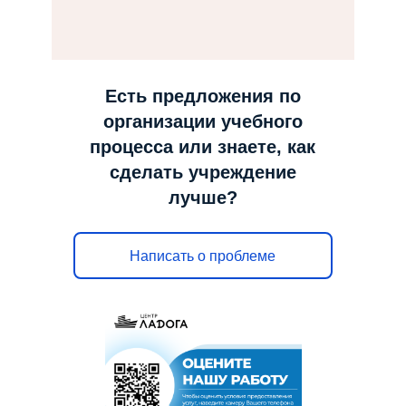
н
а
в
и
Есть предложения по
г
организации учебного
а
процесса или знаете, как
ц
сделать учреждение
и
лучше?
ю
Написать о проблеме