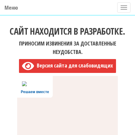
Меню
П
о
ГБУ ДО "Центр "Ладога"
к
САЙТ НАХОДИТСЯ В РАЗРАБОТКЕ.
а
з
ПРИНОСИМ ИЗВИНЕНИЯ ЗА ДОСТАВЛЕННЫЕ
а
НЕУДОБСТВА.
т
Версия сайта для слабовидящих
ь
/
С
Решаем вместе
к
р
ы
т
ь