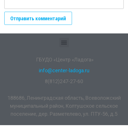
ГБУДО «Центр «Ладога»
info@center-ladoga.ru
8(812)247-27-60
188686, Ленинградская область, Всеволожский
муниципальный район, Колтушское сельское
поселение, дер. Разметелево, ул. ПТУ-56, д.5