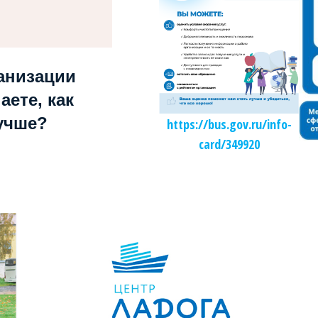
анизации
аете, как
учше?
https://bus.gov.ru/info-
card/349920