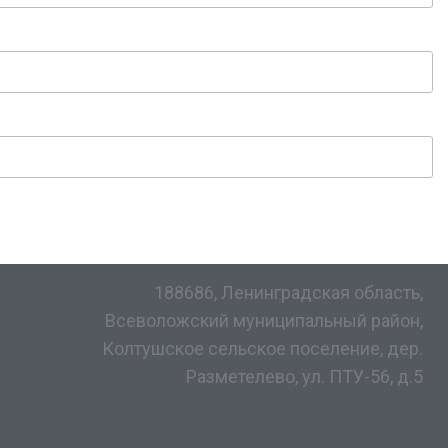
188686, Ленинградская область,
Всеволожский муниципальный район,
Колтушское сельское поселение, дер.
Разметелево, ул. ПТУ-56, д.5