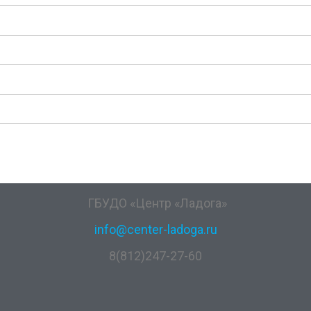
ГБУДО «Центр «Ладога»
info@center-ladoga.ru
8(812)247-27-60