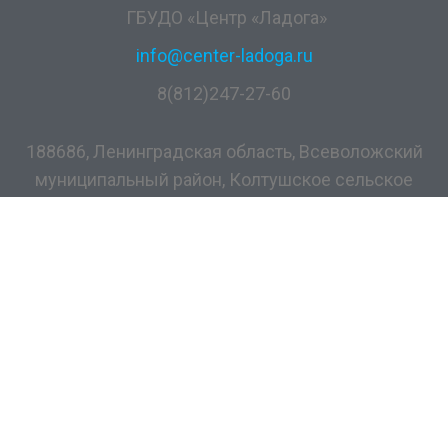
ГБУДО «Центр «Ладога»
info@center-ladoga.ru
8(812)247-27-60
188686, Ленинградская область, Всеволожский
муниципальный район, Колтушское сельское
поселение, дер. Разметелево, ул. ПТУ-56, д.5