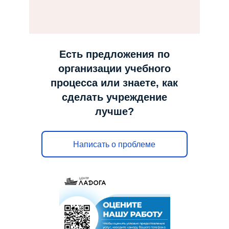
н
а
в
и
Есть предложения по
г
организации учебного
а
процесса или знаете, как
ц
сделать учреждение
и
лучше?
ю
Написать о проблеме