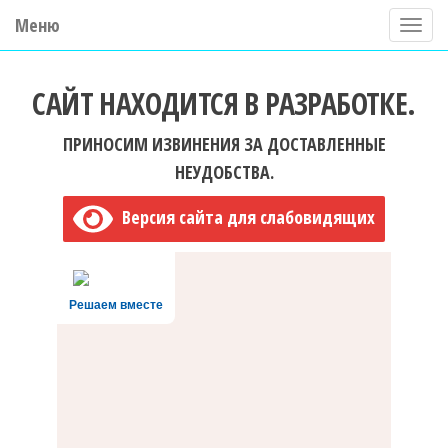
Меню
П
о
ГБУ ДО "Центр "Ладога"
к
САЙТ НАХОДИТСЯ В РАЗРАБОТКЕ.
а
з
ПРИНОСИМ ИЗВИНЕНИЯ ЗА ДОСТАВЛЕННЫЕ
а
НЕУДОБСТВА.
т
Версия сайта для слабовидящих
ь
/
С
Решаем вместе
к
р
ы
т
ь