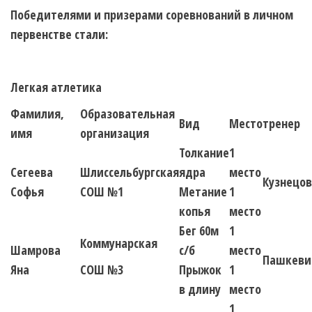
Победителями и призерами соревнований в личном
первенстве стали:
Легкая атлетика
Фамилия,
Образовательная
Вид
Место
тренер
имя
организация
Толкание
1
Сегеева
Шлиссельбургская
ядра
место
Кузнецов
Софья
СОШ №1
Метание
1
копья
место
Бег 60м
1
Коммунарская
Шамрова
с/б
место
Пашкевич
Яна
СОШ №3
Прыжок
1
в длину
место
1