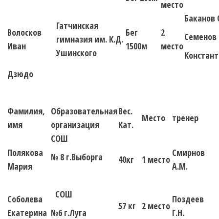
место
Баканов 
Гатчинская
Волосков
Бег
2
Семенов 
гимназия им. К.Д.
Иван
1500м
место
Ушинского
Констант
Дзюдо
Фамилия,
Образовательная
Вес.
Место
тренер
имя
организация
Кат.
СОШ
Полякова
Смирнов
№ 8 г.Выборга
40кг
1 место
Мария
А.М.
СОШ
Соболева
Поздеев
57 кг
2 место
Екатерина
№6 г.Луга
Г.Н.