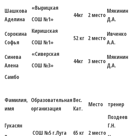
«Вырицкая
Шашкова
Мякинин
44кг
2 место
Аделина
СОШ №1»
Д.А.
Киришская
Сорокина
Ивченко
52 кг
2 место
Софья
СОШ №1»
А.А.
«Сиверская
Синева
Мякинин
44кг
3 место
Алена
СОШ №3»
Д.А.
Самбо
Фамилия,
Образовательная
Вес.
Место
тренер
имя
организация
Кат.
Поздеев
Гукасян
Г.Н.
СОШ №5 г.Луга
65 кг
2 место