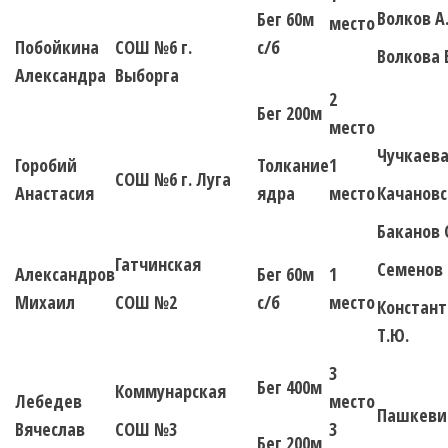
Волков А.
Бег 60м
место
Побойкина
СОШ №6 г.
с/б
Волкова Е
Александра
Выборга
2
Бег 200м
место
Чучкаева
Горобий
Толкание
1
СОШ №6 г. Луга
Анастасия
ядра
место
Качановс
Баканов 
Гатчинская
Семенов 
Александров
Бег 60м
1
Михаил
СОШ №2
с/б
место
Констан
Т.Ю.
3
Бег 400м
Коммунарская
Лебедев
место
Пашкевич
Вячеслав
СОШ №3
3
Бег 200м