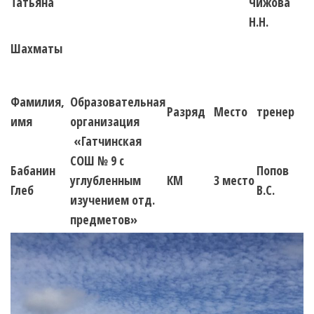
Татьяна
Чижова
Н.Н.
Шахматы
Фамилия,
Образовательная
Разряд
Место
тренер
имя
организация
«Гатчинская
СОШ № 9 с
Бабанин
Попов
углубленным
КМ
3 место
Глеб
В.С.
изучением отд.
предметов»