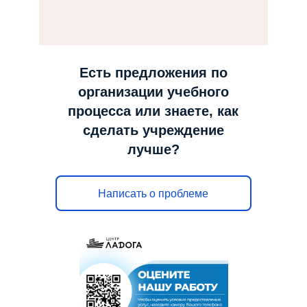
н
а
в
и
Есть предложения по
г
организации учебного
а
процесса или знаете, как
ц
сделать учреждение
и
лучше?
ю
Написать о проблеме