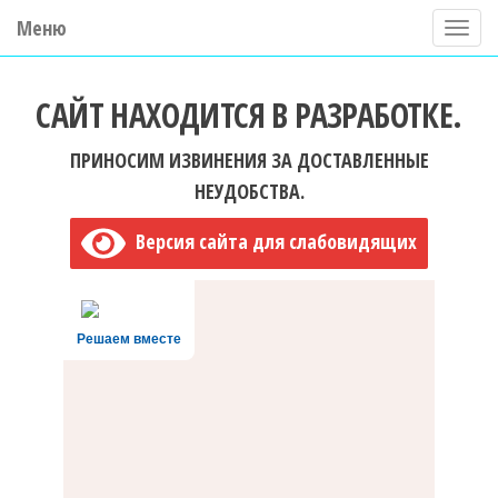
Меню
П
о
ГБУ ДО "Центр "Ладога"
к
САЙТ НАХОДИТСЯ В РАЗРАБОТКЕ.
а
з
ПРИНОСИМ ИЗВИНЕНИЯ ЗА ДОСТАВЛЕННЫЕ
а
НЕУДОБСТВА.
т
Версия сайта для слабовидящих
ь
/
С
Решаем вместе
к
р
ы
т
ь