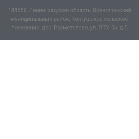
188686, Ленинградская область, Всеволожский
муниципальный район, Колтушское сельское
поселение, дер. Разметелево, ул. ПТУ-56, д.5