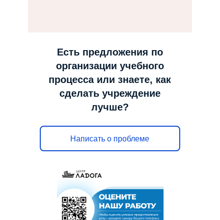
н
а
в
и
Есть предложения по
г
организации учебного
а
процесса или знаете, как
ц
сделать учреждение
и
лучше?
ю
Написать о проблеме