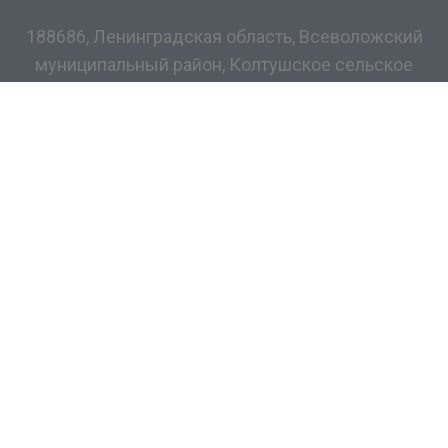
188686, Ленинградская область, Всеволожский
муниципальный район, Колтушское сельское
поселение, дер. Разметелево, ул. ПТУ-56, д.5