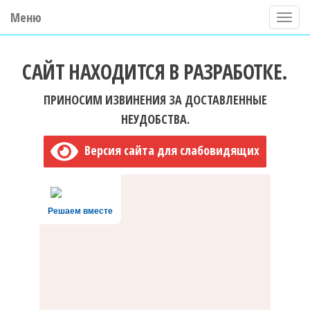
Меню
П
о
ГБУ ДО "Центр "Ладога"
к
САЙТ НАХОДИТСЯ В РАЗРАБОТКЕ.
а
з
ПРИНОСИМ ИЗВИНЕНИЯ ЗА ДОСТАВЛЕННЫЕ
а
НЕУДОБСТВА.
т
Версия сайта для слабовидящих
ь
/
С
Решаем вместе
к
р
ы
т
ь