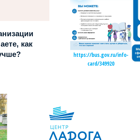
анизации
аете, как
учше?
https://bus.gov.ru/info-
card/349920
Независимая оценка качества образования