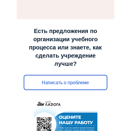
н
а
в
и
Есть предложения по
г
организации учебного
а
процесса или знаете, как
ц
сделать учреждение
и
лучше?
ю
Написать о проблеме