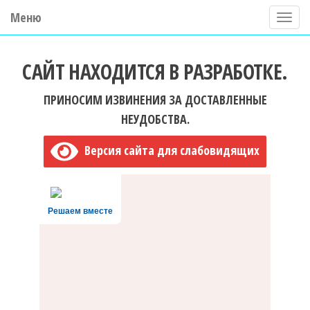
Меню
П
о
ГБУ ДО "Центр "Ладога"
к
САЙТ НАХОДИТСЯ В РАЗРАБОТКЕ.
а
з
ПРИНОСИМ ИЗВИНЕНИЯ ЗА ДОСТАВЛЕННЫЕ
а
НЕУДОБСТВА.
т
Версия сайта для слабовидящих
ь
/
С
Решаем вместе
к
р
ы
т
ь