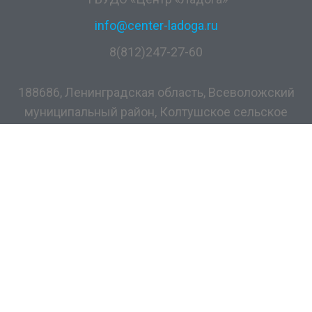
info@center-ladoga.ru
8(812)247-27-60
188686, Ленинградская область, Всеволожский
муниципальный район, Колтушское сельское
поселение, дер. Разметелево, ул. ПТУ-56, д.5