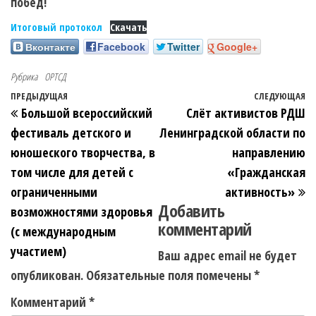
побед!
Итоговый протокол
Скачать
Вконтакте
Facebook
Twitter
Google+
Рубрика
ОРТСД
ПРЕДЫДУЩАЯ
СЛЕДУЮЩАЯ
Большой всероссийский
Слёт активистов РДШ
фестиваль детского и
Ленинградской области по
юношеского творчества, в
направлению
том числе для детей с
«Гражданская
ограниченными
активность»
Добавить
возможностями здоровья
комментарий
(с международным
участием)
Ваш адрес email не будет
опубликован.
Обязательные поля помечены
*
Комментарий
*