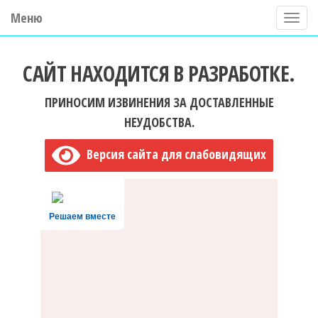
Меню
П
о
ГБУ ДО "Центр "Ладога"
к
САЙТ НАХОДИТСЯ В РАЗРАБОТКЕ.
а
з
ПРИНОСИМ ИЗВИНЕНИЯ ЗА ДОСТАВЛЕННЫЕ
а
НЕУДОБСТВА.
т
Версия сайта для слабовидящих
ь
/
С
Решаем вместе
к
р
ы
т
ь