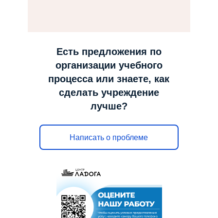
н
а
в
и
Есть предложения по
г
организации учебного
а
процесса или знаете, как
ц
сделать учреждение
и
лучше?
ю
Написать о проблеме