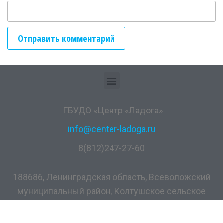
ГБУДО «Центр «Ладога»
info@center-ladoga.ru
8(812)247-27-60
188686, Ленинградская область, Всеволожский
муниципальный район, Колтушское сельское
поселение, дер. Разметелево, ул. ПТУ-56, д.5