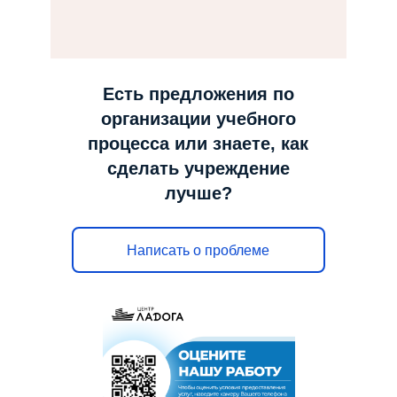
н
а
в
и
Есть предложения по
г
организации учебного
а
процесса или знаете, как
ц
сделать учреждение
и
лучше?
ю
Написать о проблеме