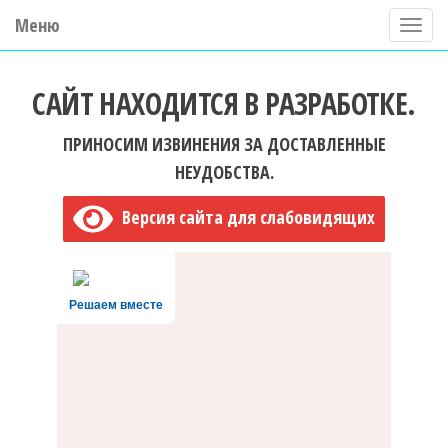
Меню
П
о
ГБУ ДО "Центр "Ладога"
к
САЙТ НАХОДИТСЯ В РАЗРАБОТКЕ.
а
з
ПРИНОСИМ ИЗВИНЕНИЯ ЗА ДОСТАВЛЕННЫЕ
а
НЕУДОБСТВА.
т
Версия сайта для слабовидящих
ь
/
С
Решаем вместе
к
р
ы
т
ь