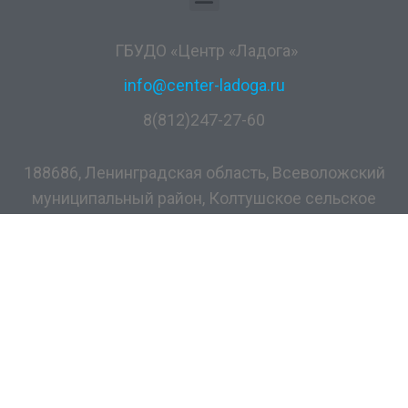
ГБУДО «Центр «Ладога»
info@center-ladoga.ru
8(812)247-27-60
188686, Ленинградская область, Всеволожский
муниципальный район, Колтушское сельское
поселение, дер. Разметелево, ул. ПТУ-56, д.5