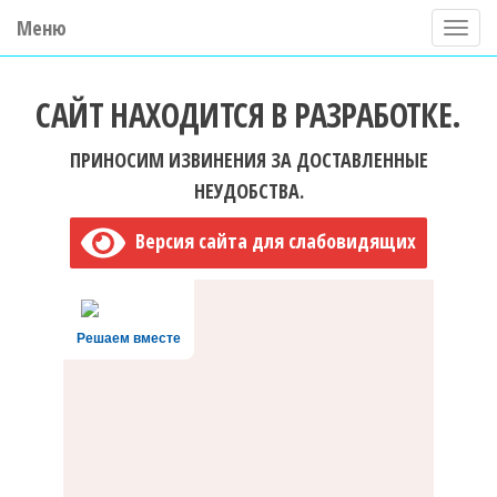
Меню
П
о
ГБУ ДО "Центр "Ладога"
к
САЙТ НАХОДИТСЯ В РАЗРАБОТКЕ.
а
з
ПРИНОСИМ ИЗВИНЕНИЯ ЗА ДОСТАВЛЕННЫЕ
а
НЕУДОБСТВА.
т
Версия сайта для слабовидящих
ь
/
С
Решаем вместе
к
р
ы
т
ь