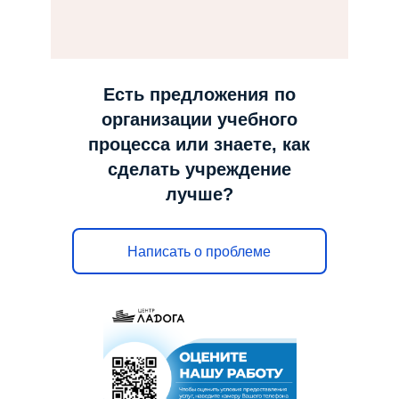
н
а
в
и
Есть предложения по
г
организации учебного
а
процесса или знаете, как
ц
сделать учреждение
и
лучше?
ю
Написать о проблеме