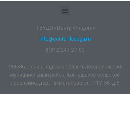
ГБУДО «Центр «Ладога»
info@center-ladoga.ru
8(812)247-27-60
188686, Ленинградская область, Всеволожский
муниципальный район, Колтушское сельское
поселение, дер. Разметелево, ул. ПТУ-56, д.5